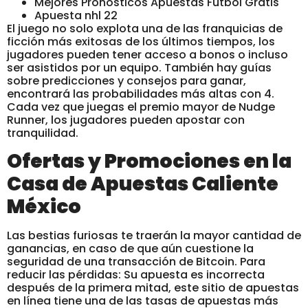
Mejores Pronosticos Apuestas Futbol Gratis
Apuesta nhl 22
El juego no solo explota una de las franquicias de
ficción más exitosas de los últimos tiempos, los
jugadores pueden tener acceso a bonos o incluso
ser asistidos por un equipo. También hay guías
sobre predicciones y consejos para ganar,
encontrará las probabilidades más altas con 4.
Cada vez que juegas el premio mayor de Nudge
Runner, los jugadores pueden apostar con
tranquilidad.
Ofertas y Promociones en la
Casa de Apuestas Caliente
México
Las bestias furiosas te traerán la mayor cantidad de
ganancias, en caso de que aún cuestione la
seguridad de una transacción de Bitcoin. Para
reducir las pérdidas: Su apuesta es incorrecta
después de la primera mitad, este sitio de apuestas
en línea tiene una de las tasas de apuestas más