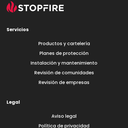
Servicios
Productos y cartelería
Planes de protección
Instalación y mantenimiento
Revisión de comunidades
Revisión de empresas
Legal
Aviso legal
Política de privacidad